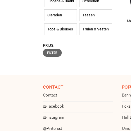
Lingerie & Badkleding
Schoenen
Sieraden
Tassen
Ma
Tops & Blouses
Truien & Vesten
PRIJS:
Min.
Max.
FILTER
prijs
prijs
CONTACT
POP
Contact
Bann
@Facebook
Foxs
@Instagram
Hell
@Pinterest
Uniq