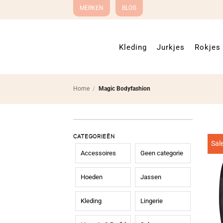
Ga
MERKEN
BLOG
naar
inhoud
Kleding
Jurkjes
Rokjes
Home
/
Magic Bodyfashion
CATEGORIEËN
Sal
Accessoires
Geen categorie
Hoeden
Jassen
Kleding
Lingerie