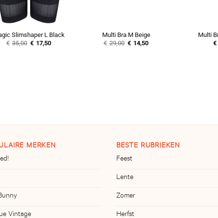
gic Slimshaper L Black
Multi Bra M Beige
Multi B
Oorspronkelijke
Huidige
Oorspronkelijke
Huidige
€
35,00
€
17,50
€
29,00
€
14,50
€
prijs
prijs
prijs
prijs
was:
is:
was:
is:
€35,00.
€17,50.
€29,00.
€14,50.
ULAIRE MERKEN
BESTE RUBRIEKEN
ed!
Feest
Lente
 Bunny
Zomer
ue Vintage
Herfst