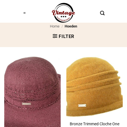
Ga
naar
inhoud
Home
/
Hoeden
FILTER
Bronze Trimmed Cloche One