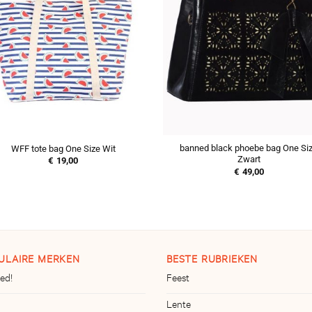
banned black phoebe bag One Si
WFF tote bag One Size Wit
Zwart
€
19,00
€
49,00
ULAIRE MERKEN
BESTE RUBRIEKEN
ed!
Feest
Lente