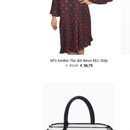
60’s london 70s dot dress M/L Grijs
Oorspronkelijke
Huidige
€
49,00
€
36,75
prijs
prijs
was:
is:
€49,00.
€36,75.