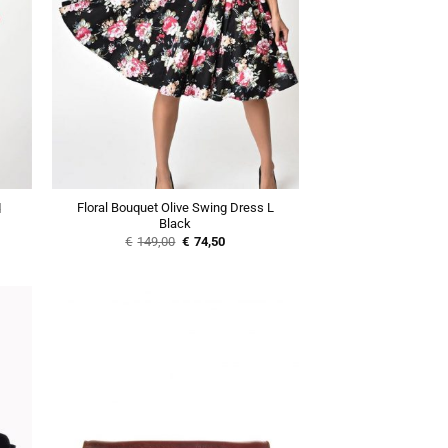
Floral Bouquet Olive Swing Dress L
d
lindy bop aviana
Black
€
55,00
Oorspronkelijke
Huidige
€
149,00
€
74,50
prijs
prijs
was:
is:
€149,00.
€74,50.