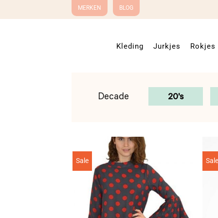
Ga
MERKEN
BLOG
naar
inhoud
Kleding
Jurkjes
Rokjes
Decade
20's
Sale
Sal