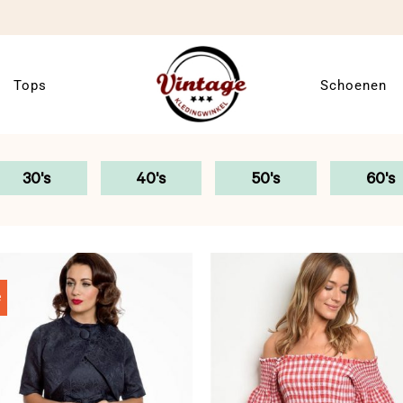
Tops
Schoenen
30's
40's
50's
60's
e