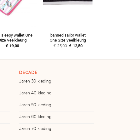
sleepy wallet One
banned sailor wallet
Size Veelkleurig
One Size Veelkleurig
Oorspronkelijke
Huidige
€
19,00
€
25,00
€
12,50
prijs
prijs
was:
is:
€25,00.
€12,50.
DECADE
Jaren 30 kleding
Jaren 40 kleding
Jaren 50 kleding
Jaren 60 kleding
Jaren 70 kleding