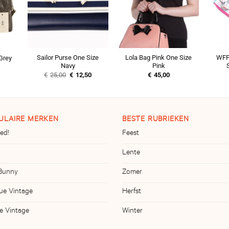
Sailor Purse One Size
Lola Bag Pink One Size
WFF 
Grey
Navy
Pink
Oorspronkelijke
Huidige
€
25,00
€
12,50
€
45,00
prijs
prijs
was:
is:
€25,00.
€12,50.
ULAIRE MERKEN
BESTE RUBRIEKEN
ed!
Feest
Lente
 Bunny
Zomer
ue Vintage
Herfst
ve Vintage
Winter