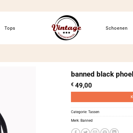
Tops
Schoenen
banned black phoe
€
49,00
K
Categorie:
Tassen
Merk:
Banned