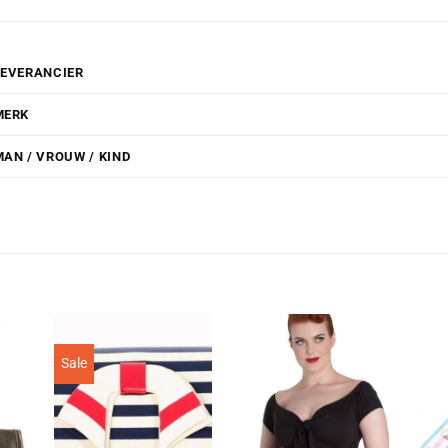
LEVERANCIER
MERK
MAN / VROUW / KIND
Sale