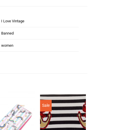
I Love Vintage
Banned
women
Sale