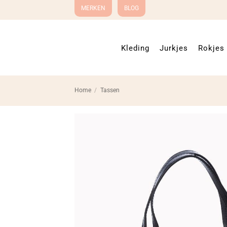
Ga
MERKEN
BLOG
naar
inhoud
Kleding
Jurkjes
Rokjes
Home
/
Tassen