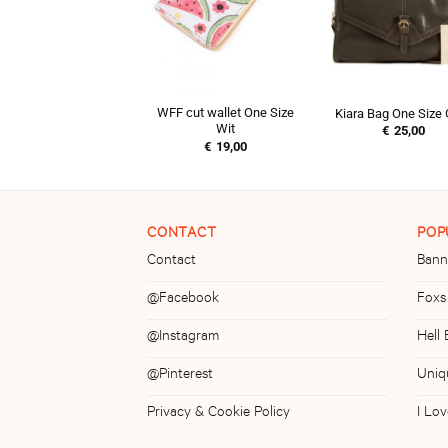
WFF cut wallet One Size
Kiara Bag One Size 
Wit
€
25,00
€
19,00
CONTACT
POP
Contact
Bann
@Facebook
Foxs
@Instagram
Hell
@Pinterest
Uniq
Privacy & Cookie Policy
I Lo