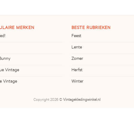
ULAIRE MERKEN
BESTE RUBRIEKEN
ed!
Feest
Lente
 Bunny
Zomer
ue Vintage
Herfst
ve Vintage
Winter
Copyright 2026 ©
Vintagekledingwinkel.nl