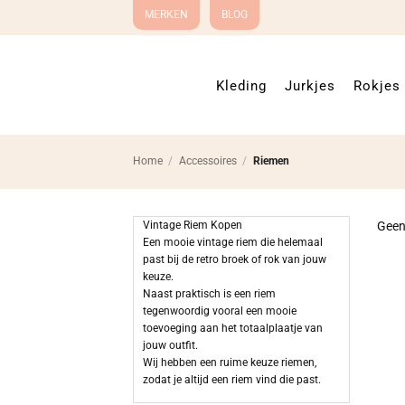
Ga
MERKEN
BLOG
naar
inhoud
Kleding
Jurkjes
Rokjes
Home
/
Accessoires
/
Riemen
Vintage Riem Kopen
Geen
Een mooie vintage riem die helemaal
past bij de retro broek of rok van jouw
keuze.
Naast praktisch is een riem
tegenwoordig vooral een mooie
toevoeging aan het totaalplaatje van
jouw outfit.
Wij hebben een ruime keuze riemen,
zodat je altijd een riem vind die past.