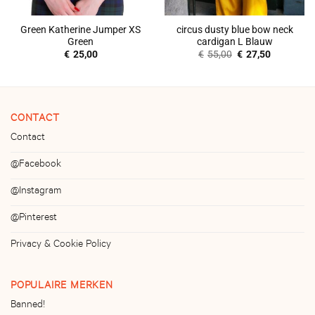
Green Katherine Jumper XS
circus dusty blue bow neck
Green
cardigan L Blauw
Oorspronkelijke
Huidige
€
25,00
€
55,00
€
27,50
prijs
prijs
was:
is:
€55,00.
€27,50.
CONTACT
Contact
@Facebook
@Instagram
@Pinterest
Privacy & Cookie Policy
POPULAIRE MERKEN
Banned!