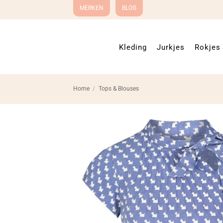
Ga
MERKEN
BLOG
naar
inhoud
Kleding
Jurkjes
Rokjes
Home
/
Tops & Blouses