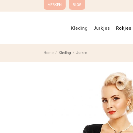
Ga
MERKEN
BLOG
naar
inhoud
Kleding
Jurkjes
Rokjes
Home
/
Kleding
/
Jurken