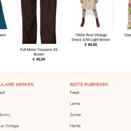
1960s Real Vintage
Cla
reen
Dress S/M Light Brown
€
89,00
Full Moon Trousers XS
Brown
€
45,00
ULAIRE MERKEN
BESTE RUBRIEKEN
ed!
Feest
Lente
 Bunny
Zomer
ue Vintage
Herfst