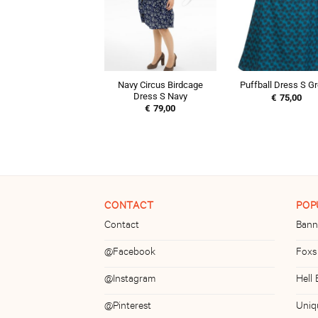
Navy Circus Birdcage
Puffball Dress S G
Dress S Navy
€
75,00
€
79,00
CONTACT
POP
Contact
Bann
@Facebook
Foxs
@Instagram
Hell
@Pinterest
Uniq