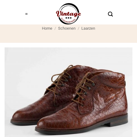
Ga
naar
inhoud
Home
/
Schoenen
/
Laarzen