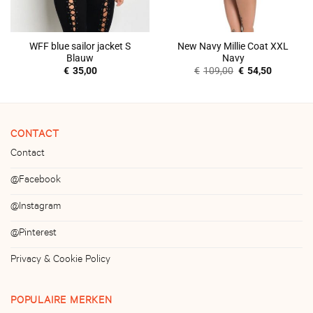
WFF blue sailor jacket S
New Navy Millie Coat XXL
Blauw
Navy
Oorspronkelijke
Huidige
€
35,00
€
109,00
€
54,50
prijs
prijs
was:
is:
€109,00.
€54,50.
CONTACT
Contact
@Facebook
@Instagram
@Pinterest
Privacy & Cookie Policy
POPULAIRE MERKEN