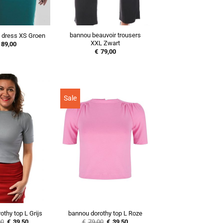
bannou beauvoir trousers
 dress XS Groen
XXL Zwart
89,00
€
79,00
Sale
thy top L Grijs
bannou dorothy top L Roze
Oorspronkelijke
Huidige
Oorspronkelijke
Huidige
00
€
39,50
€
79,00
€
39,50