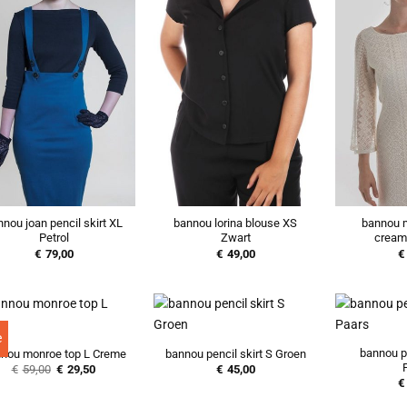
nou joan pencil skirt XL
bannou lorina blouse XS
bannou m
Petrol
Zwart
cream
€
79,00
€
49,00
€
e
bannou pe
nou monroe top L Creme
bannou pencil skirt S Groen
Oorspronkelijke
Huidige
€
59,00
€
29,50
€
45,00
prijs
prijs
€
was:
is:
€59,00.
€29,50.