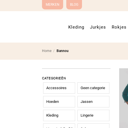
Ga
MERKEN
BLOG
naar
inhoud
Kleding
Jurkjes
Rokjes
Home
/
Bannou
CATEGORIEËN
Accessoires
Geen categorie
Hoeden
Jassen
Kleding
Lingerie