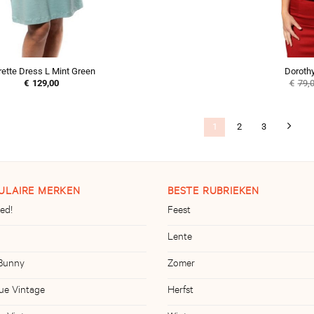
ette Dress L Mint Green
Dorothy
€
129,00
€
79,
1
2
3
ULAIRE MERKEN
BESTE RUBRIEKEN
ed!
Feest
Lente
 Bunny
Zomer
ue Vintage
Herfst