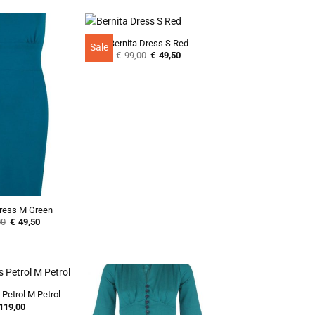
Bernita Dress S Red
Sale
Oorspronkelijke
Huidige
€
99,00
€
49,50
prijs
prijs
was:
is:
€99,00.
€49,50.
Dress M Green
Oorspronkelijke
Huidige
00
€
49,50
prijs
prijs
was:
is:
€99,00.
€49,50.
Petrol M Petrol
119,00