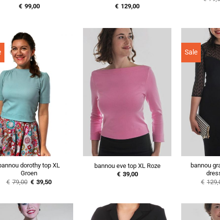
€
99,00
€
129,00
e
Sale
bannou dorothy top XL
bannou gra
bannou eve top XL Roze
Groen
dres
€
39,00
Oorspronkelijke
Huidige
€
79,00
€
39,50
€
129,
prijs
prijs
was:
is:
€79,00.
€39,50.