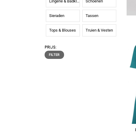
Lingerie & Badkleding
Schoenen
Sieraden
Tassen
Tops & Blouses
Truien & Vesten
PRIJS:
Min.
Max.
FILTER
prijs
prijs