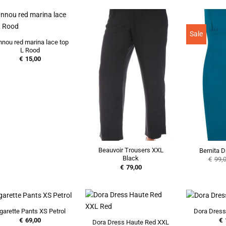
Sale
nnou red marina lace top
L Rood
€
15,00
Beauvoir Trousers XXL
Bernita 
Black
€
99,
€
79,00
garette Pants XS Petrol
Dora Dress 
€
69,00
€
Dora Dress Haute Red XXL