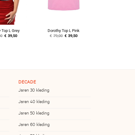
 Top L Grey
Dorothy Top L Pink
Oorspronkelijke
Huidige
Oorspronkelijke
Huidige
00
€
39,50
€
79,00
€
39,50
prijs
prijs
prijs
prijs
was:
is:
was:
is:
€79,00.
€39,50.
€79,00.
€39,50.
DECADE
Jaren 30 kleding
Jaren 40 kleding
Jaren 50 kleding
Jaren 60 kleding