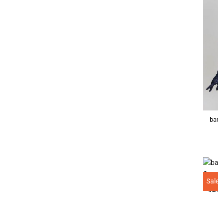
ban
Sal
ban