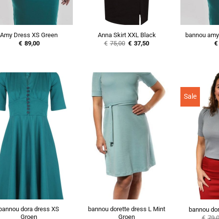
Amy Dress XS Green
Anna Skirt XXL Black
bannou amy
Oorspronkelijke
Huidige
€
89,00
€
75,00
€
37,50
€
prijs
prijs
was:
is:
€75,00.
€37,50.
Sale
bannou dora dress XS
bannou dorette dress L Mint
bannou doro
Groen
Groen
€
79,