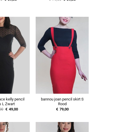
prijs
prijs
prijs
prijs
was:
is:
was:
is:
€79,00.
€39,50.
€79,00.
€39,50.
ce kelly pencil
bannou joan pencil skirt S
s L Zwart
Rood
Oorspronkelijke
Huidige
00
€
49,00
€
79,00
prijs
prijs
was:
is:
€129,00.
€49,00.